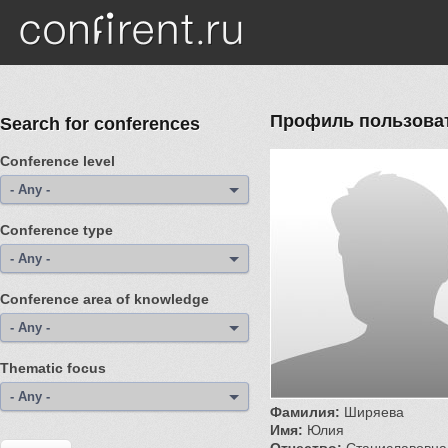
Skip to main content
Профиль пользова
Search for conferences
Conference level
- Any -
Conference type
- Any -
Conference area of ​​knowledge
- Any -
Thematic focus
- Any -
Фамилия:
Ширяева
Имя:
Юлия