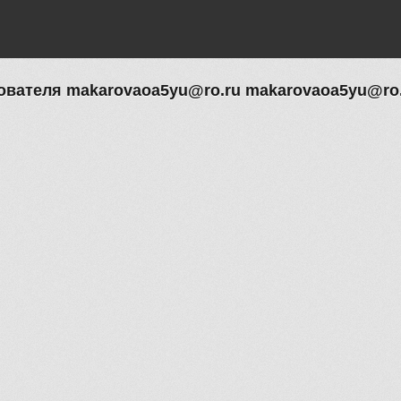
вателя makarovaoa5yu@ro.ru makarovaoa5yu@ro